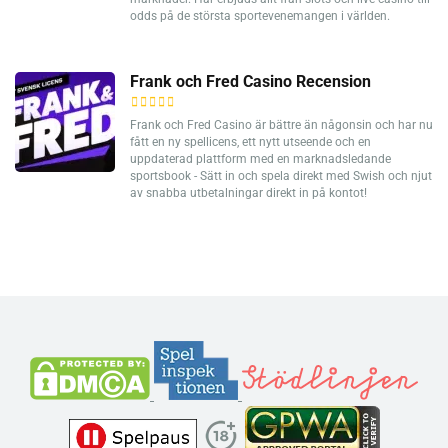
odds på de största sportevenemangen i världen.
Frank och Fred Casino Recension
Frank och Fred Casino är bättre än någonsin och har nu
fått en ny spellicens, ett nytt utseende och en
uppdaterad plattform med en marknadsledande
sportsbook - Sätt in och spela direkt med Swish och njut
av snabba utbetalningar direkt in på kontot!