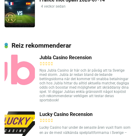
4 veckor sedan
Reiz rekommenderar
Jubla Casino Recension
Nya Jubla Casino är här och är påväg att ta Sverige
med storm. Jubla är redan bland de ledande
bettingsidorna när det kommer till snabba betalningar
och hos Jubla hittar du alltid aktuella matcher, dagliga
odds och boostar med möjligheter att skräddarsy dina
spel. Vi diggar Jublas enkla gränssnitt något kopiöst
och rekommenderar verkligen att testar deras
sportsbook!
Lucky Casino Recension
Lucky Casino har under de senaste åren vuxit fram som
en av de mest välkända spelplattformarna i Sverige –