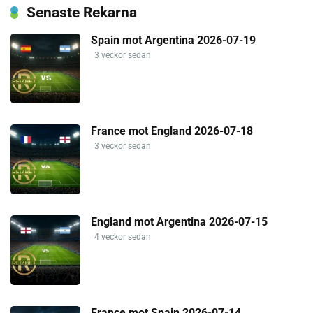
Senaste Rekarna
Spain mot Argentina 2026-07-19
3 veckor sedan
France mot England 2026-07-18
3 veckor sedan
England mot Argentina 2026-07-15
4 veckor sedan
France mot Spain 2026-07-14