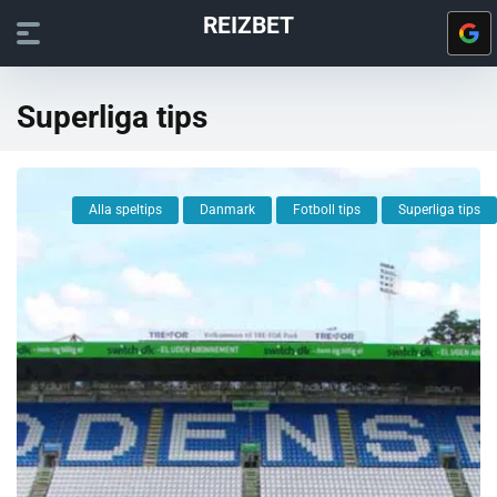
REIZBET
Superliga tips
Alla speltips
Danmark
Fotboll tips
Superliga tips