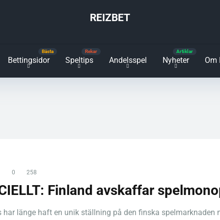
REIZBET
Bettingsidor
Speltips
Andelsspel
Nyheter
Om 
n
0
258
CIELLT: Finland avskaffar spelmono
 har länge haft en unik ställning på den finska spelmarknaden