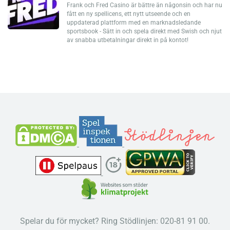
Frank och Fred Casino är bättre än någonsin och har nu
fått en ny spellicens, ett nytt utseende och en
uppdaterad plattform med en marknadsledande
sportsbook - Sätt in och spela direkt med Swish och njut
av snabba utbetalningar direkt in på kontot!
Spelar du för mycket? Ring Stödlinjen: 020-81 91 00.