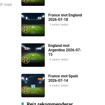
s IF med
France mot England
2026-07-18
3 veckor sedan
England mot
Argentina 2026-07-
15
4 veckor sedan
France mot Spain
2026-07-14
4 veckor sedan
Reiz rekommenderar