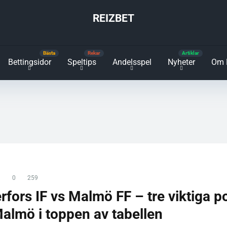
REIZBET
Bettingsidor
Speltips
Andelsspel
Nyheter
Om 
n
0
259
rfors IF vs Malmö FF – tre viktiga 
Malmö i toppen av tabellen