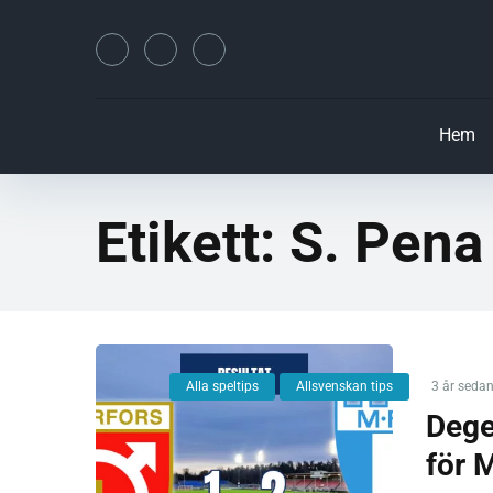
Hem
Etikett:
S. Pena
Alla speltips
Allsvenskan tips
3 år seda
Dege
för 