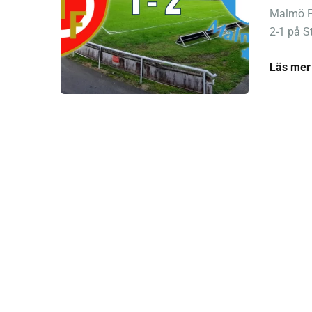
Malmö FF
2-1 på St
Läs mer