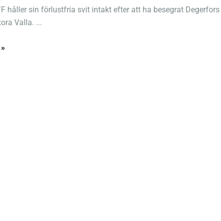
 håller sin förlustfria svit intakt efter att ha besegrat Degerfor
ora Valla. ...
 »