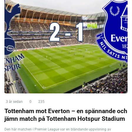
3 år sedan
0
235
Tottenham mot Everton – en spännande och
jämn match på Tottenham Hotspur Stadium
Den här matchen i Premier League var en bländande uppvisning av