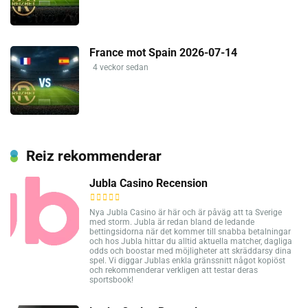
France mot Spain 2026-07-14
4 veckor sedan
Reiz rekommenderar
Jubla Casino Recension
Nya Jubla Casino är här och är påväg att ta Sverige
med storm. Jubla är redan bland de ledande
bettingsidorna när det kommer till snabba betalningar
och hos Jubla hittar du alltid aktuella matcher, dagliga
odds och boostar med möjligheter att skräddarsy dina
spel. Vi diggar Jublas enkla gränssnitt något kopiöst
och rekommenderar verkligen att testar deras
sportsbook!