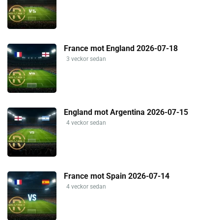
France mot England 2026-07-18
3 veckor sedan
England mot Argentina 2026-07-15
4 veckor sedan
France mot Spain 2026-07-14
4 veckor sedan