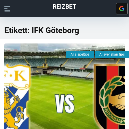
REIZBET
Etikett:
IFK Göteborg
Alla speltips
Allsvenskan tips