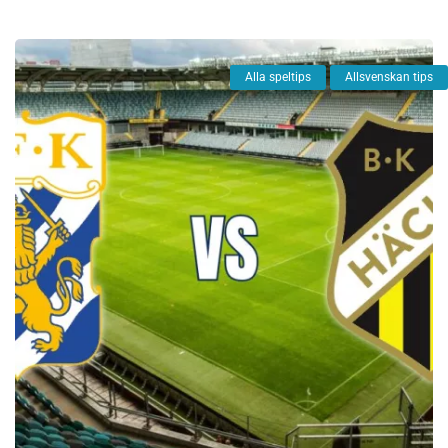
Alla speltips
Allsvenskan tips