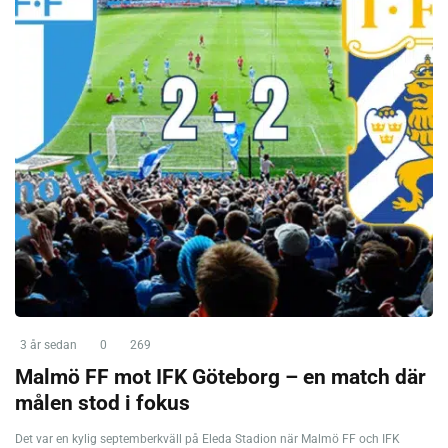
3 år sedan
0
269
Malmö FF mot IFK Göteborg – en match där
målen stod i fokus
Det var en kylig septemberkväll på Eleda Stadion när Malmö FF och IFK