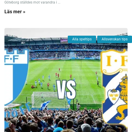
Göteborg ställdes mot varandra i ...
Läs mer »
Alla speltips
Allsvenskan tips