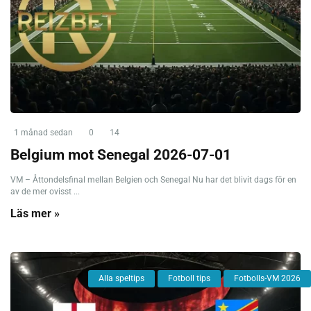
1 månad sedan
0
14
Belgium mot Senegal 2026-07-01
VM – Åttondelsfinal mellan Belgien och Senegal Nu har det blivit dags för en
av de mer ovisst ...
Läs mer »
Alla speltips
Fotboll tips
Fotbolls-VM 2026