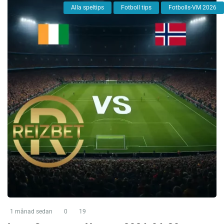
Alla speltips
Fotboll tips
Fotbolls-VM 2026
1 månad sedan
0
19