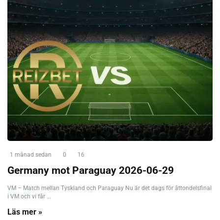
1 månad sedan
0
16
Germany mot Paraguay 2026-06-29
VM – Match mellan Tyskland och Paraguay Nu är det dags för åttondelsfinal
i VM och vi får ...
Läs mer »