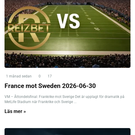
1 månad sedan
0
17
France mot Sweden 2026-06-30
VM – Åttondelsfinal: Frankrike mot Sverige Det är upplagt för dramatik på
MetLife Stadium när Frankrike och Sverige ...
Läs mer »