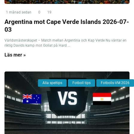
1 månad sedan
0
19
Argentina mot Cape Verde Islands 2026-07-
03
Världsmästerskapet – Match mellan Argentina och Kap Verde Nu väntar en
riktig Davids kamp mot Goliat på Hard ...
Läs mer »
Alla speltips
Fotboll tips
Fotbolls-VM 2026