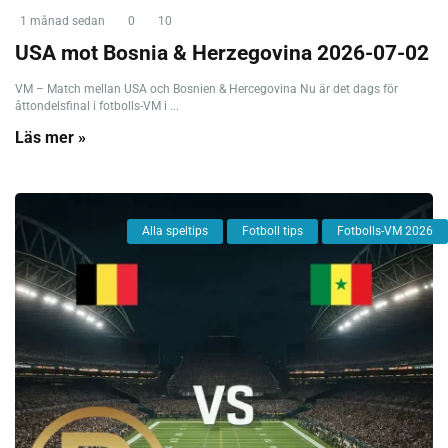
1 månad sedan
0
10
USA mot Bosnia & Herzegovina 2026-07-02
VM – Match mellan USA och Bosnien & Hercegovina Nu är det dags för
åttondelsfinal i fotbolls-VM i ...
Läs mer »
Alla speltips
Fotboll tips
Fotbolls-VM 2026