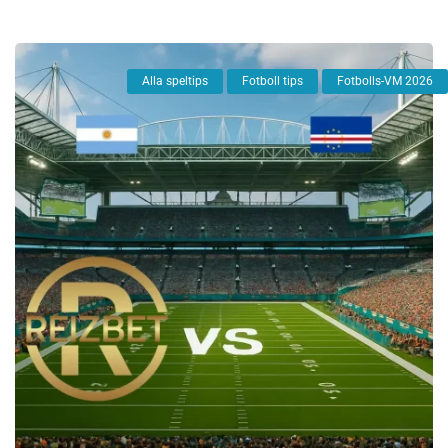
Alla speltips
Fotboll tips
Fotbolls-VM 2026