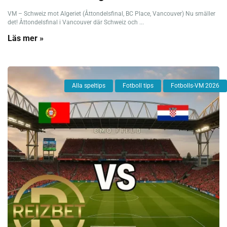
VM – Schweiz mot Algeriet (Åttondelsfinal, BC Place, Vancouver) Nu smäller
det! Åttondelsfinal i Vancouver där Schweiz och ...
Läs mer »
Alla speltips
Fotboll tips
Fotbolls-VM 2026