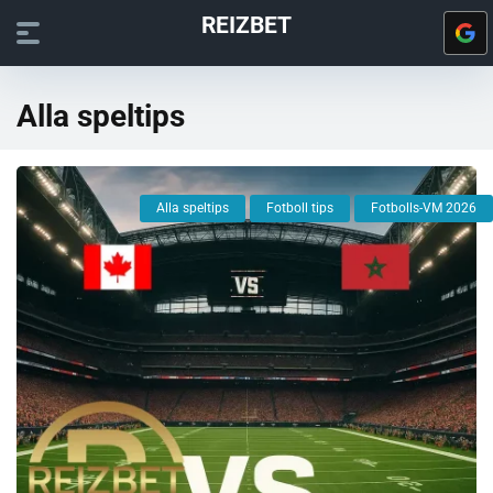
REIZBET
Alla speltips
Alla speltips
Fotboll tips
Fotbolls-VM 2026