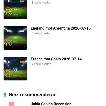
3 veckor sedan
England mot Argentina 2026-07-15
3 veckor sedan
France mot Spain 2026-07-14
4 veckor sedan
Reiz rekommenderar
Jubla Casino Recension