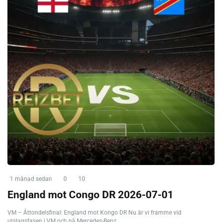
1 månad sedan
0
10
England mot Congo DR 2026-07-01
VM – Åttondelsfinal: England mot Kongo DR Nu är vi framme vid
utslagsfasen i VM och på Mercedes-Benz ...