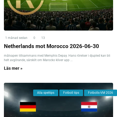
1 månad sedan
0
13
Netherlands mot Morocco 2026-06-30
målvapen tillsammans med Memphis Depay. Hans rörelser i djupled kan bli
helt avgörande, särskilt om Marocko kliver upp ...
Läs mer »
Alla speltips
Fotboll tips
Fotbolls-VM 2026