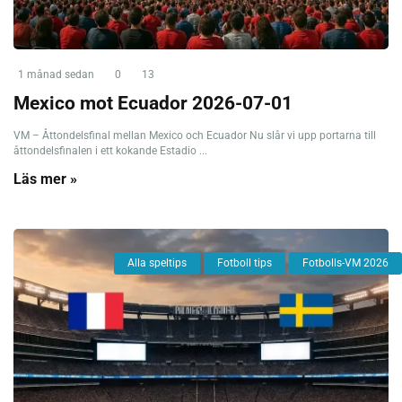
1 månad sedan
0
13
Mexico mot Ecuador 2026-07-01
VM – Åttondelsfinal mellan Mexico och Ecuador Nu slår vi upp portarna till
åttondelsfinalen i ett kokande Estadio ...
Läs mer »
Alla speltips
Fotboll tips
Fotbolls-VM 2026