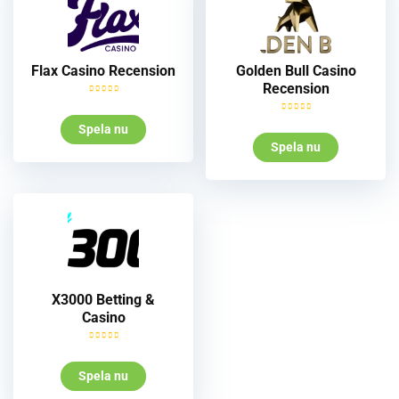
Flax Casino Recension
Golden Bull Casino
Recension
Spela nu
Spela nu
X3000 Betting &
Casino
Spela nu