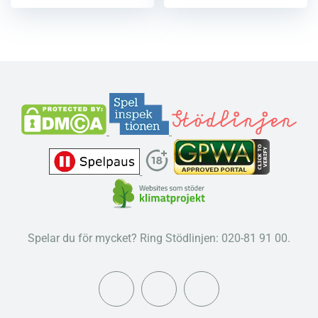
Spelar du för mycket? Ring Stödlinjen: 020-81 91 00.