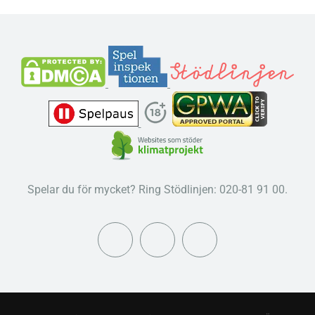
Spelar du för mycket? Ring Stödlinjen: 020-81 91 00.