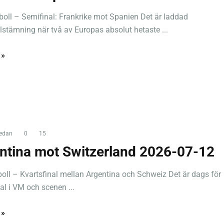
boll – Semifinal: Frankrike mot Spanien Det är laddad
lstämning när två av Europas absolut hetaste ...
 »
sedan
0
15
ntina mot Switzerland 2026-07-12
boll – Kvartsfinal mellan Argentina och Schweiz Det är dags för
al i VM och scenen ...
 »