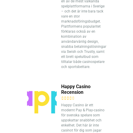
en av de mest välkända
spelplattformarna i Sverige
– och det är inte bara tack
vare en stor
marknadsföringsbudget.
Plattformens popularitet
förklaras också av en
kombination av
användarvänlig design,
snabba betalningslösningar
via Swish och Trustly, samt
ett brett spelutbud som
tilltalar både casinospelare
och sportsbettare.
Happy Casino
Recension
Happy Casino är ett
modernt Pay & Play-casino
för svenska spelare som
uppskattar snabbhet och
enkelhet. Det här är inte
casinot för dig som jagar