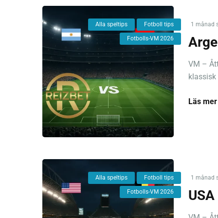
Alla speltips
Fotboll tips
1 månad 
Arge
Fotbolls-VM 2026
VM – Ått
klassisk
Läs mer
Alla speltips
Fotboll tips
1 månad 
USA 
Fotbolls-VM 2026
VM – Ått