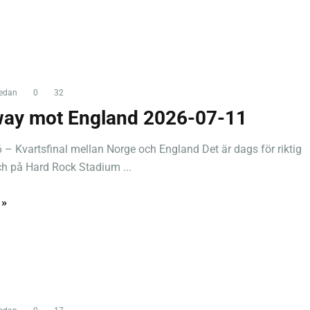
sedan
0
32
ay mot England 2026-07-11
– Kvartsfinal mellan Norge och England Det är dags för riktig
h på Hard Rock Stadium ...
 »