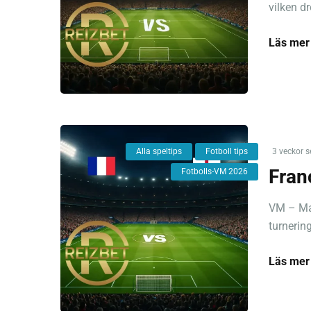
vilken dr
Läs mer
Alla speltips
Fotboll tips
3 veckor 
Fran
Fotbolls-VM 2026
VM – Mat
turnerin
Läs mer