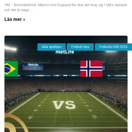
VM – Åttondelsfinal: Mexico mot England Nu drar det ihop sig i VM:s slutspel
och det är dags ...
Läs mer »
Alla speltips
Fotboll tips
Fotbolls-VM 2026