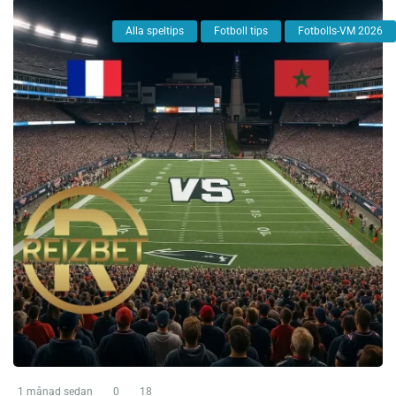
Alla speltips
Fotboll tips
Fotbolls-VM 2026
1 månad sedan
0
18