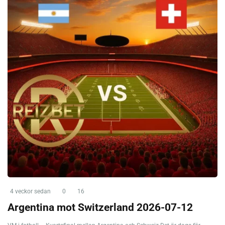
4 veckor sedan
0
16
Argentina mot Switzerland 2026-07-12