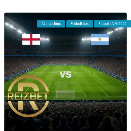
Alla speltips
Fotboll tips
Fotbolls-VM 2026