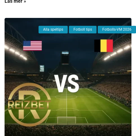
Läs mer »
Alla speltips
Fotboll tips
Fotbolls-VM 2026