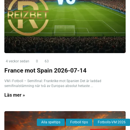
4 veckor sedan
0
63
France mot Spain 2026-07-14
VM i Fotboll – Semifinal: Frankrike mot Spanien Det är laddad
semifinalstämning när två av Europas absolut hetaste ...
Läs mer »
Alla speltips
Fotboll tips
Fotbolls-VM 2026