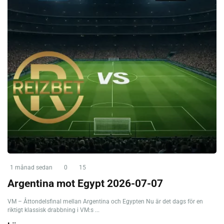
1 månad sedan
0
15
Argentina mot Egypt 2026-07-07
VM – Åttondelsfinal mellan Argentina och Egypten Nu är det dags för en
riktigt klassisk drabbning i VM:s ...