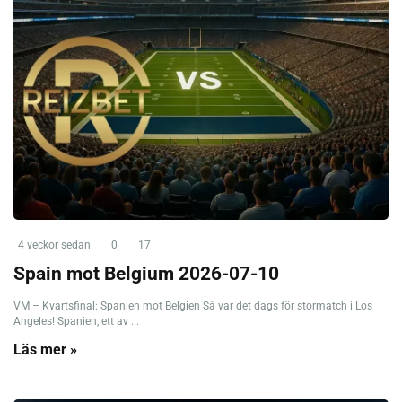
4 veckor sedan
0
17
Spain mot Belgium 2026-07-10
VM – Kvartsfinal: Spanien mot Belgien Så var det dags för stormatch i Los
Angeles! Spanien, ett av ...
Läs mer »