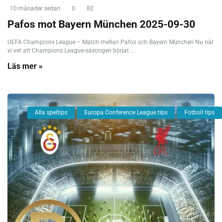
10 månader sedan
0
82
Pafos mot Bayern München 2025-09-30
UEFA Champions League – Match mellan Pafos och Bayern München Nu när
vi vet att Champions League-säsongen börjat ...
Läs mer »
Alla speltips
Europa Conference League tips
Fotboll tips