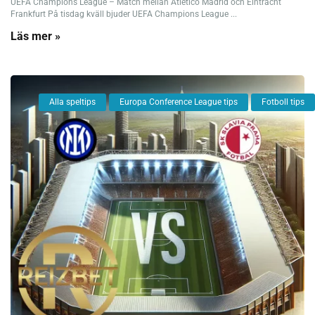
UEFA Champions League – Match mellan Atletico Madrid och Eintracht
Frankfurt På tisdag kväll bjuder UEFA Champions League ...
Läs mer »
Alla speltips
Europa Conference League tips
Fotboll tips