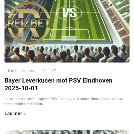
10 månader sedan
0
93
Bayer Leverkusen mot PSV Eindhoven
2025-10-01
lite att önska i anfallsspelet. PSV Eindhoven, å andra sidan, verkar kämpa
med att hitta rätt i båda ...
Läs mer »