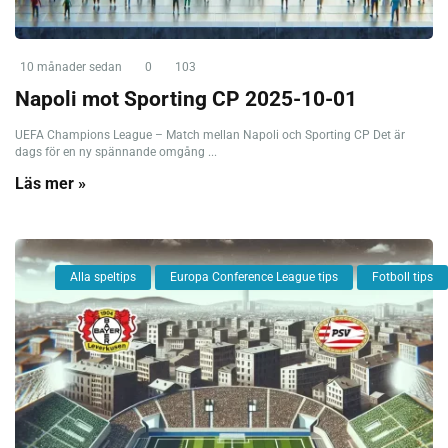
10 månader sedan
0
103
Napoli mot Sporting CP 2025-10-01
UEFA Champions League – Match mellan Napoli och Sporting CP Det är
dags för en ny spännande omgång ...
Läs mer »
Alla speltips
Europa Conference League tips
Fotboll tips